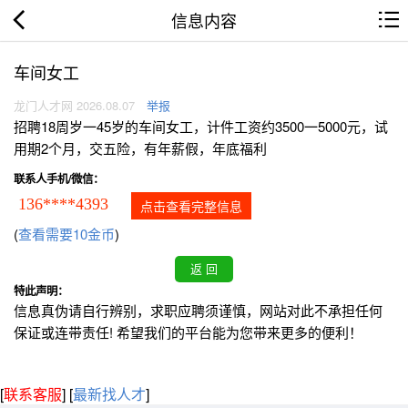
信息内容
车间女工
龙门人才网 2026.08.07
举报
招聘18周岁一45岁的车间女工，计件工资约3500一5000元，试
用期2个月，交五险，有年薪假，年底福利
联系人手机/微信：
136****4393
点击查看完整信息
(
查看需要10金币
)
特此声明：
信息真伪请自行辨别，求职应聘须谨慎，网站对此不承担任何
保证或连带责任! 希望我们的平台能为您带来更多的便利！
[
联系客服
]
[
最新找人才
]